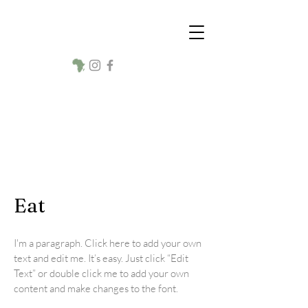
Making Our Children
Safe Again Switzerland
NEU
wir sind steuerbefreit
melden
Sie sich für
Ihre
Spendenbestätigung
Eat
I'm a paragraph. Click here to add your own
text and edit me. It’s easy. Just click “Edit
Text” or double click me to add your own
content and make changes to the font.