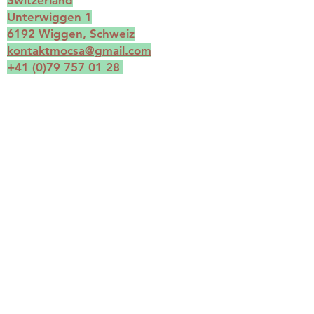
Switzerland
Unterwiggen 1
6192 Wiggen, Schweiz
kontaktmocsa@gmail.com
+41 (0)79 757 01 28
IBAN: CH76
0900 0000 1562 9594 5
Postkonto:
15-629594-5
Link zu PAYPAL
Link zu TWINT
DANKE!
MERCI!
THANK YOU!