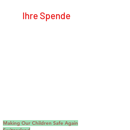
Ihre Spende
.... wird es ermöglichen, dass besonders
benachteiligte Kinder wieder zur Schule gehen
und von medizinischer Versorgung profitieren,
wodurch sich ihre Lebensbedingungen nachhaltig
verbessern.
Unser gemeinnützige Verein Making our Children
Safe Again Switzerland wurde im November 2020
in Wiggen gegründet und ist politisch und
konfessionell unabhängig. Die vom unserem
Partner durchgeführten Projekte werden durch
private Geld- und Sachspenden finanziert.
Wir sind steuerbefreit, melden Sie sich bei uns,
wenn Sie einen Spendenbestätigung wünschen.
Making Our Children Safe Again