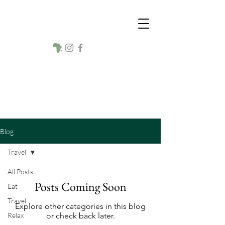
Making Our Children
Safe Again Switzerland
NEU
wir sind steuerbefreit
melden
Sie sich für
Ihre
Spendenbestätigung
Blog
Travel
All Posts
Posts Coming Soon
Eat
Travel
Explore other categories in this blog
Relax
or check back later.